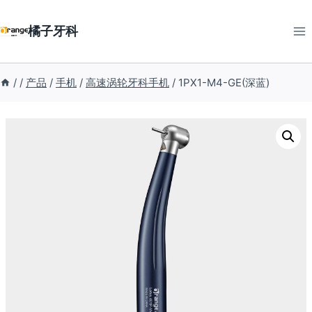
跳
橘子牙科
到
内
容
/
/
产品
/
手机
/
高速涡轮牙科手机
/
1PX1-M4-GE(深蓝)